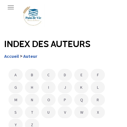
Librairie
Pain
de
vie
INDEX DES AUTEURS
>
Accueil
Auteur
A
B
C
D
E
F
G
H
I
J
K
L
M
N
O
P
Q
R
S
T
U
V
W
X
Y
Z