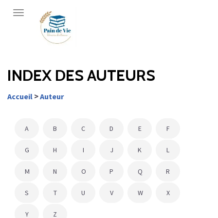
Librairie
Pain
de
vie
INDEX DES AUTEURS
>
Accueil
Auteur
A
B
C
D
E
F
G
H
I
J
K
L
M
N
O
P
Q
R
S
T
U
V
W
X
Y
Z