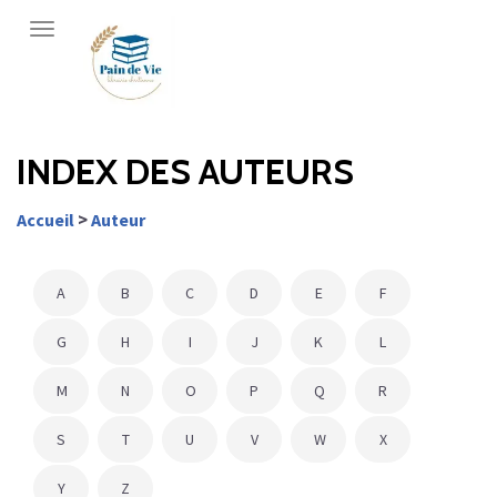
Librairie
Pain
de
vie
INDEX DES AUTEURS
>
Accueil
Auteur
A
B
C
D
E
F
G
H
I
J
K
L
M
N
O
P
Q
R
S
T
U
V
W
X
Y
Z