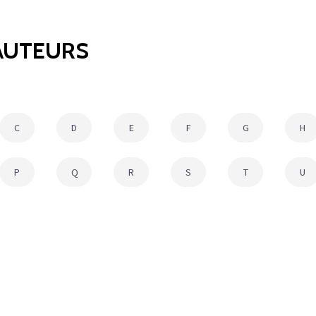
 AUTEURS
C
D
E
F
G
H
P
Q
R
S
T
U